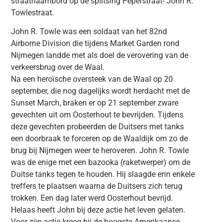
straatnaambord op de splitsing Peperstraat- John R.
Towlestraat.
John R. Towle was een soldaat van het 82nd
Airborne Division die tijdens Market Garden rond
Nijmegen landde met als doel de verovering van de
verkeersbrug over de Waal.
Na een heroïsche oversteek van de Waal op 20
september, die nog dagelijks wordt herdacht met de
Sunset March, braken er op 21 september zware
gevechten uit om Oosterhout te bevrijden. Tijdens
deze gevechten probeerden de Duitsers met tanks
een doorbraak te forceren op de Waaldijk om zo de
brug bij Nijmegen weer te heroveren. John R. Towle
was de enige met een bazooka (raketwerper) om de
Duitse tanks tegen te houden. Hij slaagde erin enkele
treffers te plaatsen waarna de Duitsers zich terug
trokken. Een dag later werd Oosterhout bevrijd.
Helaas heeft John bij deze actie het leven gelaten.
Voor zijn actie kreeg hij de hoogste Amerikaanse